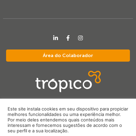
Área do Colaborador
Este site instala cookies em seu dispositivo para propiciar
tropico@tropiconet.com
melhores funcionalidades ou uma experiência melhor.
Por meio deles entendemos quais conteúdos mais
interessam e fornecemos sugestões de acordo com o
Trópico 2022 © Todos os direitos reservados
seu perfil e a sua localização.