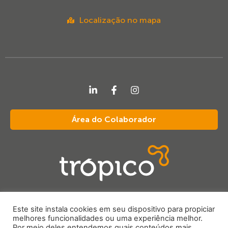
Localização no mapa
Área do Colaborador
Este site instala cookies em seu dispositivo para propiciar
tropico@tropiconet.com
melhores funcionalidades ou uma experiência melhor.
Por meio deles entendemos quais conteúdos mais